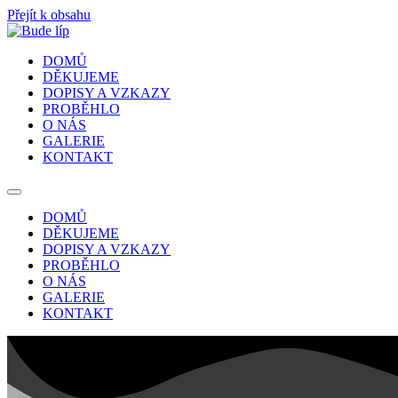
Přejít k obsahu
DOMŮ
DĚKUJEME
DOPISY A VZKAZY
PROBĚHLO
O NÁS
GALERIE
KONTAKT
DOMŮ
DĚKUJEME
DOPISY A VZKAZY
PROBĚHLO
O NÁS
GALERIE
KONTAKT