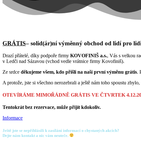
GRÁTIS
–
solid(ár)ní výměnný obchod od lidí pro lid
Drazí přátelé, díky podpoře firmy
KOVOFINIŠ a.s.
, Vás s velkou 
v Ledči nad Sázavou (vchod vedle vrátnice firmy Kovofiniš).
Ze srdce
děkujeme všem, kdo přišli na naší první výměnu grátis
. 
A protože, jste si všechno nerozebrali a ještě nám toho spoustu zbylo, 
OTEVÍRÁME MIMOŘÁDNĚ GRÁTIS VE ČTVRTEK 4.12.2025, 
Tentokrát bez rezervace, může přijít kdokoliv.
Informace
Ještě jste se nepřihlásili k zasílání informací o chystaných akcích?
Dejte nám kontakt a nic vám neuteče.