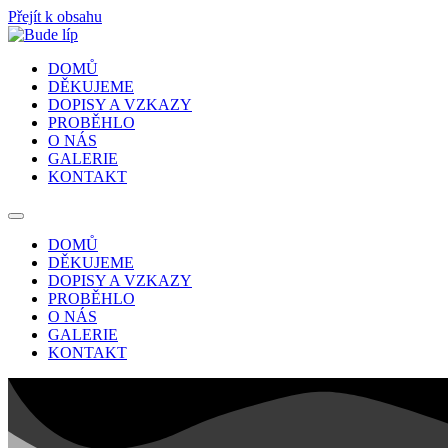
Přejít k obsahu
DOMŮ
DĚKUJEME
DOPISY A VZKAZY
PROBĚHLO
O NÁS
GALERIE
KONTAKT
DOMŮ
DĚKUJEME
DOPISY A VZKAZY
PROBĚHLO
O NÁS
GALERIE
KONTAKT